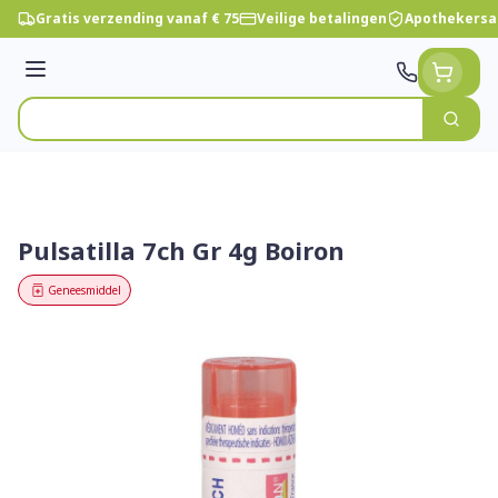
Ga naar de inhoud
Gratis verzending vanaf € 75
Veilige betalingen
Apothekersa
Menu
Zoek
Product, merk, categorie...
Pulsatilla 7ch Gr 4g Boiron
Geneesmiddel