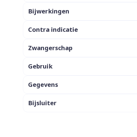
ddelen
Haar
Bijwerkingen
orging
Supplementen
Insectenw
middelen
n
Mondmaskers
issen
Contra indicatie
 -
uid
Zwangerschap
d
Gebruik
Gegevens
Zelfbruiner
Scheren
Bijsluiter