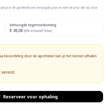
rapie
Toon meer
aal je in de apotheek een verlaagde prijs en niet de prijs die op onze
Diagnosetesten en
 stress
Vlooien en teken
meetapparatuur
Oren
Mond en keel
Verhoogde tegemoetkoming
€ 38,08
Alcoholtest
(6% inclusief btw)
g
Oordopjes
Zuigtabletten
herapie -
Mond, muil of snavel
Bloeddrukmeter
ls
 en -druppels
Oorreiniging
Spray - oplossing
Cholesteroltest
zen
Oordruppels
Hartslagmeter
 Na beoordeling door de apotheker kan je het komen afhalen
ulpmiddelen
Toon meer
 vereist.
herming
Hygiëne
Ergonomie
nning en -
Aambeien
s
Bad en douche
Ademhaling en zuurstof
Reserveer
voor ophaling
je
Badkamer