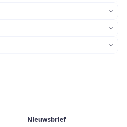
erende
Parfums en
geurproducten
CBD
Nieuwsbrief