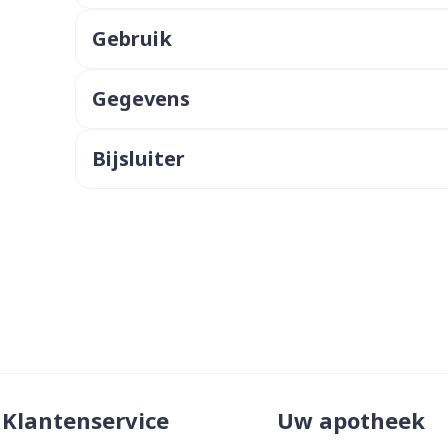
ddelen
Haar
Gebruik
orging
Supplementen
Insectenw
middelen
n
Mondmaskers
issen
Gegevens
 -
uid
Bijsluiter
d
Zelfbruiner
Scheren
Klantenservice
Uw apotheek