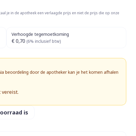
rapie
Toon meer
aal je in de apotheek een verlaagde prijs en niet de prijs die op onze
Diagnosetesten en
 stress
Vlooien en teken
meetapparatuur
Oren
Mond en keel
Verhoogde tegemoetkoming
Alcoholtest
g
Oordopjes
Zuigtabletten
€ 0,70
(6% inclusief btw)
herapie -
Mond, muil of snavel
Bloeddrukmeter
ls
 en -druppels
Oorreiniging
Spray - oplossing
Cholesteroltest
zen
Oordruppels
Hartslagmeter
ulpmiddelen
 Na beoordeling door de apotheker kan je het komen afhalen
Toon meer
 vereist.
herming
Hygiëne
Ergonomie
voorraad is
nning en -
Aambeien
s
Bad en douche
Ademhaling en zuurstof
je
Badkamer