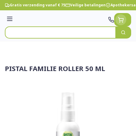
Ga naar de inhoud
Gratis verzending vanaf € 75
Veilige betalingen
Apothekersa
Menu
Zoek
Product, merk, categorie...
PISTAL FAMILIE ROLLER 50 ML