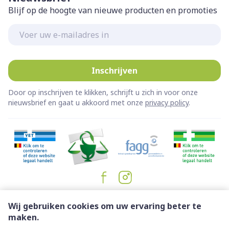
onder de huid, nierontsteking, oorontsteking
Blijf op de hoogte van nieuwe producten en promoties
laag aantal witte bloedcellen
E-mail adres
huidkanker, wratten
laag aantal bloedplaatjes
allergische reacties
Inschrijven
depressie, angst, slaapstoornis
Door op inschrijven te klikken, schrijft u zich in voor onze
migraine
nieuwsbrief en gaat u akkoord met onze
privacy policy
.
gevoelloosheid
Progressieve multifocale leukencefalopathie
droge ogen, verminderd gezichtsvermogen
(PML)
oogontsteking
hartkloppingen, versnelde hartslag, trage hartslag
lage bloeddruk, opvliegers, ontsteking van
bloedvaten, blozen
moeite met ademhalen, piepende ademhaling,
Juridische links
Wij gebruiken cookies om uw ervaring beter te
kortademigheid, acute verergering van chronische
maken.
longziekte met aanhoudende vernauwing van de