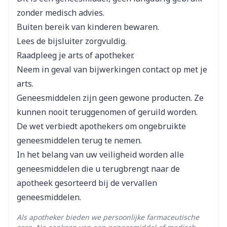
ORENCIA, waarschuw dan uw arts.
Lengte
193 mm
koorts, aanhoudende hoest, gewichtsverlies,
hard is
zonder medisch advies.
lusteloosheid
Als een zorgverstrekker heeft bepaald dat dit kan,
Buiten bereik van kinderen bewaren.
Diepte
65 mm
kan een patiënt na de benodigde training in de
Lees de bijsluiter zorgvuldig.
subcutane toedieningstechniek zichzelf injecteren
Raadpleeg je arts of apotheker.
zich in het algemeen niet lekker voelen,
Effecten op het immuunsysteem
Hoeveelheid
4
Neem in geval van bijwerkingen contact op met je
Verpakking
gebitsproblemen, brandend gevoel tijdens het
arts.
plassen, pijnlijke huiduitslag, pijnlijke
Geneesmiddelen zijn geen gewone producten. Ze
Actieve
huidblaren, hoest.
abatacept
Ingrediënten
kunnen nooit teruggenomen of geruild worden.
De wet verbiedt apothekers om ongebruikte
Behoud
Koelkast (2°C - 8°C)
geneesmiddelen terug te nemen.
In het belang van uw veiligheid worden alle
Infecties
geneesmiddelen die u terugbrengt naar de
apotheek gesorteerd bij de vervallen
geneesmiddelen.
infecties van de bovenste luchtwegen (waaronder
Als apotheker bieden we persoonlijke farmaceutische
infecties van neus, keel en bijholten)