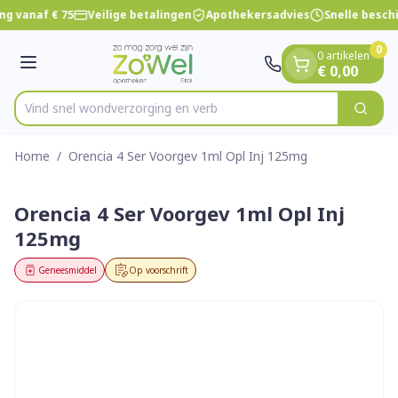
Dia 1 van 1
Ga naar de inhoud
ng vanaf € 75
Veilige betalingen
Apothekersadvies
Snelle besch
0
0 artikelen
Menu
€ 0,00
Vind snel wondverzorgi
Zoek
Product, merk, categorie...
Home
/
Orencia 4 Ser Voorgev 1ml Opl Inj 125mg
Orencia 4 Ser Voorgev 1ml Opl Inj
125mg
Geneesmiddel
Op voorschrift