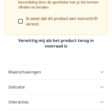
beoordeling door de apotheker kan je het komen
afhalen en betalen.
Ik weet dat dit product een voorschrift
vereist.
Verwittig mij als het product terug in
voorraad is
Waarschuwingen
Combinatie met TNF‑remmers
Indicatie
In combinatie met methotrexaat
Interacties
Bij matig-ernstige tot ernstige reumatoïde artritis
De combinatie met TNF‑remmers