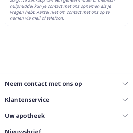
zorg. Na aankoop van een geneesmiddel of medisch
hulpmiddel kun je contact met ons opnemen als je
vragen hebt. Aarzel niet om contact met ons op te
infecties van de longen, urineweginfecties,
nemen via mail of telefoon.
pijnlijke huidblaren (herpes), griep
hoofdpijn, duizeligheid
hoge bloeddruk
hoest
buikpijn, diarree, misselijkheid, opspelende maag,
aften, braken
uitslag
Neem contact met ons op
vermoeidheid, zwakte, reacties op de
injectieplaats
Klantenservice
afwijkende leverfunctietesten
Uw apotheek
gebitsinfecties, schimmelnagel, infectie in de
spieren, infectie in het bloed, ophoping van pus
Nieuwsbrief