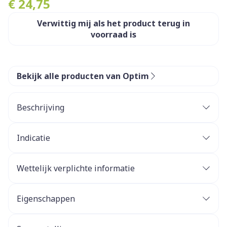
€ 24,75
Verwittig mij als het product terug in
voorraad is
Bekijk alle producten van Optim
Beschrijving
Withania somnifera
Rhodiola rosea
Indicatie
Withania somnifera
of ashwagandha
Wettelijk verplichte informatie
Eigenschappen
Glutenvrij
Plantaardige capsule