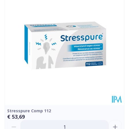
Diepte
98 mm
Dieetbeperkingen
Glutenvrij, Vegan
Kamertemperatuur (15°C
Behoud
- 25°C)
Stresspure Comp 112
€ 53,69
Aantal