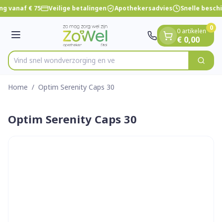
Dia 1 van 1
Ga naar de inhoud
ng vanaf € 75
Veilige betalingen
Apothekersadvies
Snelle besch
0
0 artikelen
Menu
€ 0,00
Vind snel wondverzorgi
Zoek
Product, merk, categorie...
Home
/
Optim Serenity Caps 30
Optim Serenity Caps 30