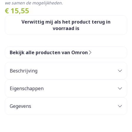
we samen de mogelijkheden.
€ 15,55
Verwittig mij als het product terug in
voorraad is
Bekijk alle producten van Omron
Beschrijving
Vervangend SEBS-masker voor volwassenen voor
OMRON VVT-vernevelaars.
Eigenschappen
Geschikt voor volwassenen en kinderen vanaf 7
jaar.
Gegevens
Compatibel met de volgende OMRON-
vernevelaars:
CNK
2393916
C102 Totaal
CompAIR C28P