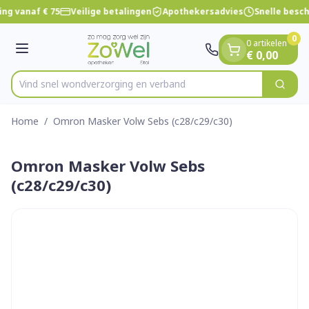
Dia 1 van 1
Ga naar de inhoud
ng vanaf € 75
Veilige betalingen
Apothekersadvies
Snelle besc
0
0 artikelen
Menu
€ 0,00
Vind snel wondverzorging en verband
Zoek
Product, merk, categorie...
Home
/
Omron Masker Volw Sebs (c28/c29/c30)
Omron Masker Volw Sebs
(c28/c29/c30)