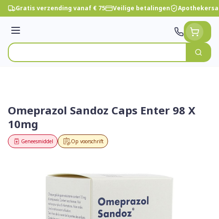
Ga naar de inhoud
Gratis verzending vanaf € 75
Veilige betalingen
Apothekersa
Menu
Zoek
Product, merk, categorie...
Omeprazol Sandoz Caps Enter 98 X
10mg
Geneesmiddel
Op voorschrift