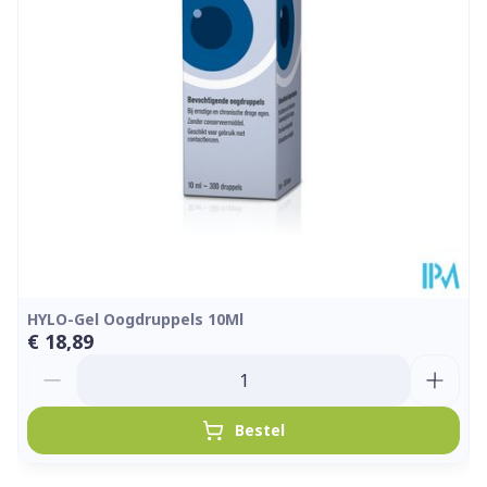
Hoeveelheid
10
Verpakking
Kamertemperatuur (15°C -
Behoud
25°C)
HYLO-Gel Oogdruppels 10Ml
€ 18,89
Aantal
Bestel