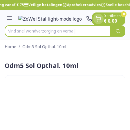
Dia 1 van 1
Ga naar de inhoud
ng vanaf € 75
Veilige betalingen
Apothekersadvies
Snelle besch
0
0 artikelen
Menu
€ 0,00
Vind snel wondverzorging e
Zoek
Product, merk, categorie...
Home
/
Odm5 Sol Opthal. 10ml
Odm5 Sol Opthal. 10ml