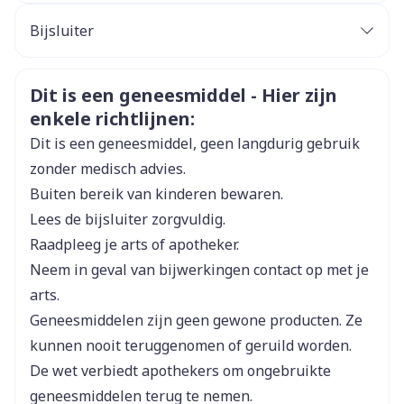
CNK
4106928
Bijsluiter
Nederlands
SA Glaxosmithkline
Nederlands
Duits
Organisaties
Pharmaceuticals (GSK)
Veiligheidsinformatie
Dit is een geneesmiddel - Hier zijn
Duits
Frans
Frans
enkele richtlijnen:
Breedte
142 mm
Dit is een geneesmiddel, geen langdurig gebruik
zonder medisch advies.
Lengte
158 mm
Buiten bereik van kinderen bewaren.
Lees de bijsluiter zorgvuldig.
Diepte
81 mm
Raadpleeg je arts of apotheker.
Parasitaire infecties
Neem in geval van bijwerkingen contact op met je
Actieve
mepolizumab
arts.
Ingrediënten
Geneesmiddelen zijn geen gewone producten. Ze
kunnen nooit teruggenomen of geruild worden.
Behoud
Koelkast (2°C - 8°C)
De wet verbiedt apothekers om ongebruikte
Vruchtbaarheid
geneesmiddelen terug te nemen.