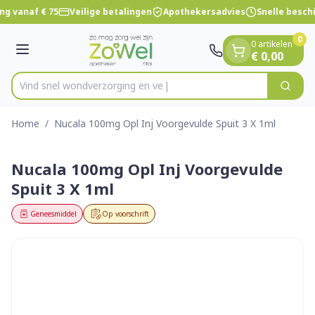
Dia 1 van 1
Ga naar de inhoud
ng vanaf € 75
Veilige betalingen
Apothekersadvies
Snelle besch
0
0 artikelen
Menu
€ 0,00
Vind snel wondverzor
Zoek
Product, merk, categorie...
Home
/
Nucala 100mg Opl Inj Voorgevulde Spuit 3 X 1ml
Nucala 100mg Opl Inj Voorgevulde
Spuit 3 X 1ml
Geneesmiddel
Op voorschrift