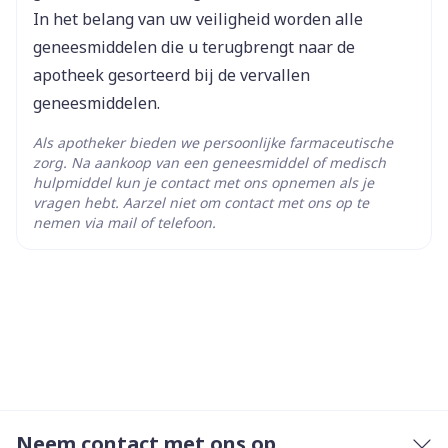
In het belang van uw veiligheid worden alle
geneesmiddelen die u terugbrengt naar de
COPD-patiënten met een lage eosinofielentelling
apotheek gesorteerd bij de vervallen
in het bloed
geneesmiddelen.
Als apotheker bieden we persoonlijke farmaceutische
zorg. Na aankoop van een geneesmiddel of medisch
hulpmiddel kun je contact met ons opnemen als je
vragen hebt. Aarzel niet om contact met ons op te
Orgaanbedreigende of levensbedreigende EGPA
nemen via mail of telefoon.
Levensbedreigend HES
Hulpstoffen
Neem contact met ons op