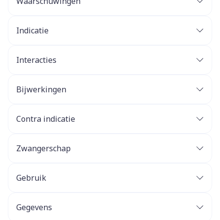
Waarschuwingen
Terugvinden herkomst
Indicatie
Astma‑ of
COPD-exacerbaties
Interacties
Bijwerkingen
Mogelijke bijwerkingen
Contra indicatie
Corticosteroïden
Zwangerschap
Zwangerschap
Gebruik
Overgevoeligheid en toedieningsgerelateerde
Gegevens
reacties