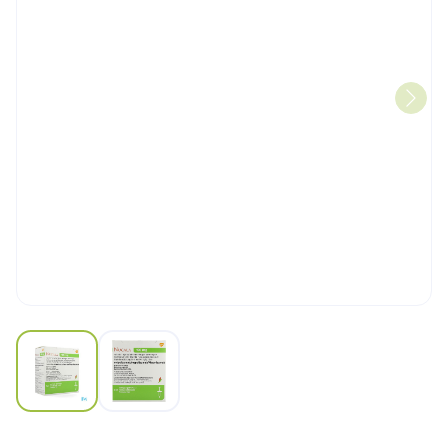
View larger image
View larger image
Nucala 100mg Opl Inj Voorg