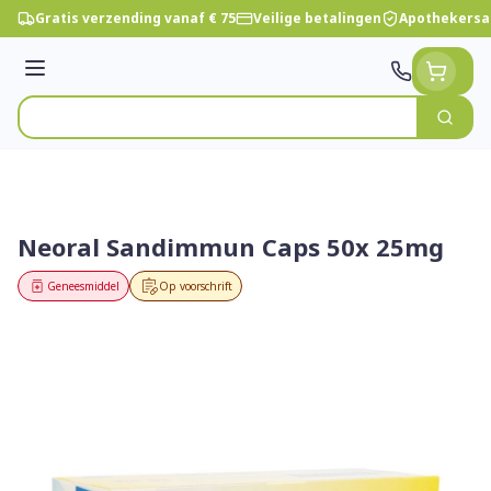
Ga naar de inhoud
Gratis verzending vanaf € 75
Veilige betalingen
Apothekersa
Menu
Zoek
Product, merk, categorie...
Neoral Sandimmun Caps 50x 25mg
Geneesmiddel
Op voorschrift