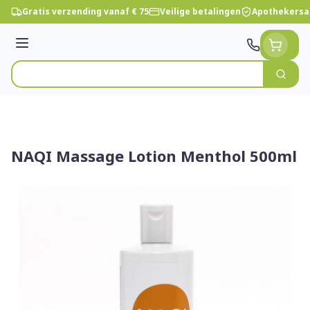
Ga naar de inhoud
Gratis verzending vanaf € 75
Veilige betalingen
Apothekersa
Menu
Zoek
Product, merk, categorie...
NAQI Massage Lotion Menthol 500ml