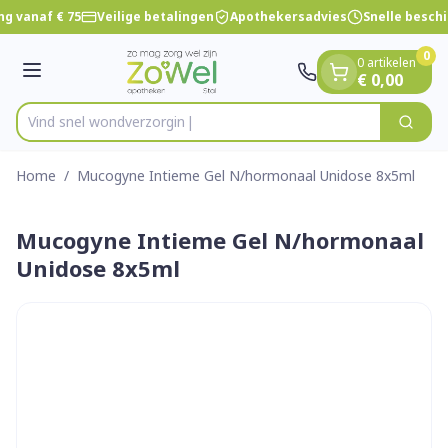
Dia 1 van 1
Ga naar de inhoud
g vanaf € 75
Veilige betalingen
Apothekersadvies
Snelle besch
0
0 artikelen
Menu
€ 0,00
Vind snel wondv
Zoek
Product, merk, categorie...
Home
/
Mucogyne Intieme Gel N/hormonaal Unidose 8x5ml
Mucogyne Intieme Gel N/hormonaal
Unidose 8x5ml