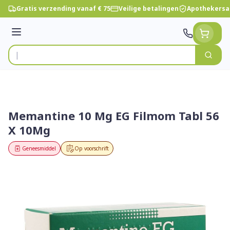
Ga naar de inhoud
Gratis verzending vanaf € 75
Veilige betalingen
Apothekersa
Menu
Zoek
Product, merk, categorie...
Memantine 10 Mg EG Filmom Tabl 56
X 10Mg
Geneesmiddel
Op voorschrift