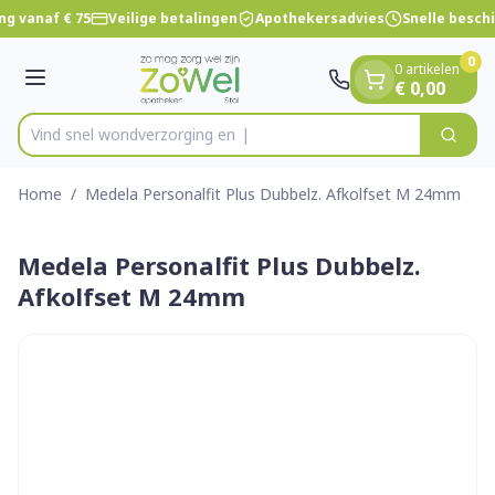
Dia 1 van 1
Ga naar de inhoud
ng vanaf € 75
Veilige betalingen
Apothekersadvies
Snelle besch
0
0 artikelen
Menu
€ 0,00
Vind snel wondverzor
Zoek
Product, merk, categorie...
Home
/
Medela Personalfit Plus Dubbelz. Afkolfset M 24mm
Medela Personalfit Plus Dubbelz.
Afkolfset M 24mm