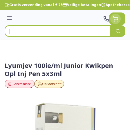
Ga naar de inhoud
Gratis verzending vanaf € 75
Veilige betalingen
Apothekersa
Menu
Zoek
Product, merk, categorie...
Lyumjev 100ie/ml Junior Kwikpen
Opl Inj Pen 5x3ml
Geneesmiddel
Op voorschrift