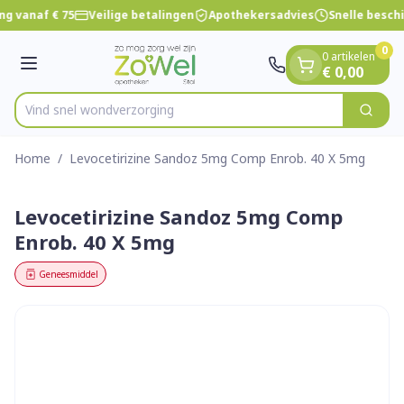
Dia 1 van 1
Ga naar de inhoud
ng vanaf € 75
Veilige betalingen
Apothekersadvies
Snelle besch
0
0 artikelen
Menu
€ 0,00
Vind snel wondv
Zoek
Product, merk, categorie...
Home
/
Levocetirizine Sandoz 5mg Comp Enrob. 40 X 5mg
Levocetirizine Sandoz 5mg Comp
Enrob. 40 X 5mg
Geneesmiddel