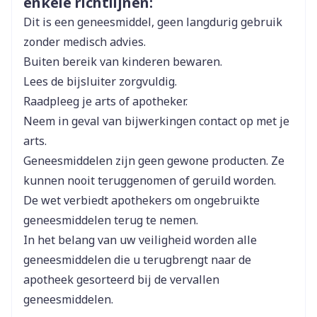
enkele richtlijnen:
Dit is een geneesmiddel, geen langdurig gebruik
Breedte
45 mm
zonder medisch advies.
Buiten bereik van kinderen bewaren.
Lengte
106 mm
Lees de bijsluiter zorgvuldig.
Raadpleeg je arts of apotheker.
Diepte
23 mm
Neem in geval van bijwerkingen contact op met je
arts.
Hoeveelheid
40
Geneesmiddelen zijn geen gewone producten. Ze
Verpakking
kunnen nooit teruggenomen of geruild worden.
De wet verbiedt apothekers om ongebruikte
Actieve
levocetirizine dihydrochloride
Ingrediënten
geneesmiddelen terug te nemen.
In het belang van uw veiligheid worden alle
Kamertemperatuur (15°C -
geneesmiddelen die u terugbrengt naar de
Behoud
25°C)
apotheek gesorteerd bij de vervallen
geneesmiddelen.