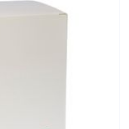
et
geneesmiddelen
erende
Parfums en
geurproducten
CBD