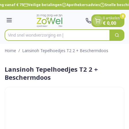
Dia 1 van 1
Ga naar de inhoud
ng vanaf € 75
Veilige betalingen
Apothekersadvies
Snelle besch
0
0 artikelen
Menu
€ 0,00
Vind snel wondverzo
Zoek
Product, merk, categorie...
Home
/
Lansinoh Tepelhoedjes T2 2 + Beschermdoos
Lansinoh Tepelhoedjes T2 2 +
Beschermdoos