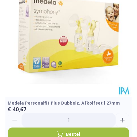
Diepte
135 mm
Kamertemperatuur (15°C -
Behoud
25°C)
Medela Personalfit Plus Dubbelz. Afkolfset l 27mm
€ 40,67
Aantal
Bestel