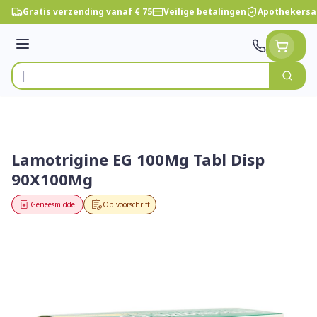
Ga naar de inhoud
Gratis verzending vanaf € 75
Veilige betalingen
Apothekersa
Menu
Zoek
Product, merk, categorie...
Lamotrigine EG 100Mg Tabl Disp
90X100Mg
Geneesmiddel
Op voorschrift