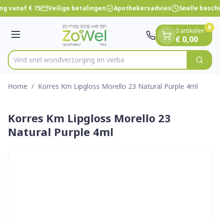
Dia 1 van 1
Ga naar de inhoud
ng vanaf € 75
Veilige betalingen
Apothekersadvies
Snelle besch
0
0 artikelen
Menu
€ 0,00
Vind snel wondverzorging e
Zoek
Product, merk, categorie...
Home
/
Korres Km Lipgloss Morello 23 Natural Purple 4ml
Korres Km Lipgloss Morello 23
Natural Purple 4ml