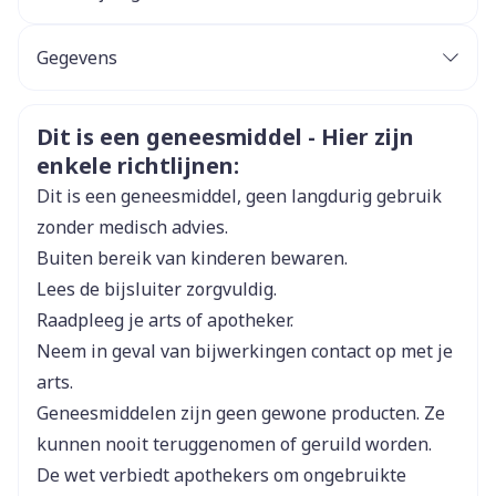
Gegevens
CNK
3106200
Veiligheidsinformatie
Dit is een geneesmiddel - Hier zijn
enkele richtlijnen:
Organisaties
Boiron
Dit is een geneesmiddel, geen langdurig gebruik
Merken
Boiron
zonder medisch advies.
Buiten bereik van kinderen bewaren.
Breedte
17 mm
Lees de bijsluiter zorgvuldig.
Raadpleeg je arts of apotheker.
Lengte
66 mm
Neem in geval van bijwerkingen contact op met je
arts.
Diepte
15 mm
Geneesmiddelen zijn geen gewone producten. Ze
kunnen nooit teruggenomen of geruild worden.
Hoeveelheid
De wet verbiedt apothekers om ongebruikte
4
Verpakking