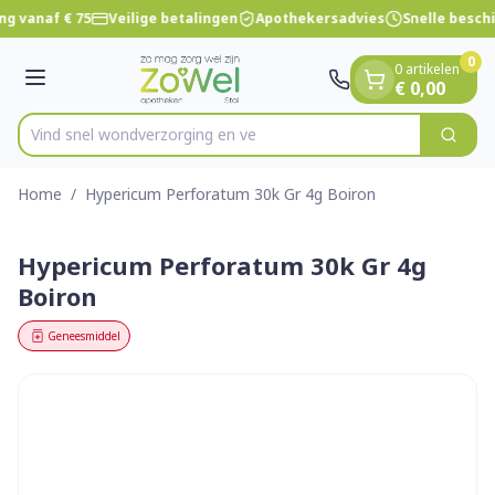
Dia 1 van 1
Ga naar de inhoud
ng vanaf € 75
Veilige betalingen
Apothekersadvies
Snelle besch
0
0 artikelen
Menu
€ 0,00
Vind snel wondverzorgi
Zoek
Product, merk, categorie...
Home
/
Hypericum Perforatum 30k Gr 4g Boiron
Hypericum Perforatum 30k Gr 4g
Boiron
Geneesmiddel