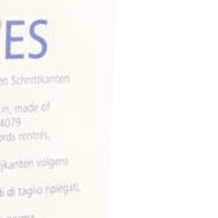
et
geneesmiddelen
erende
Parfums en
geurproducten
CBD