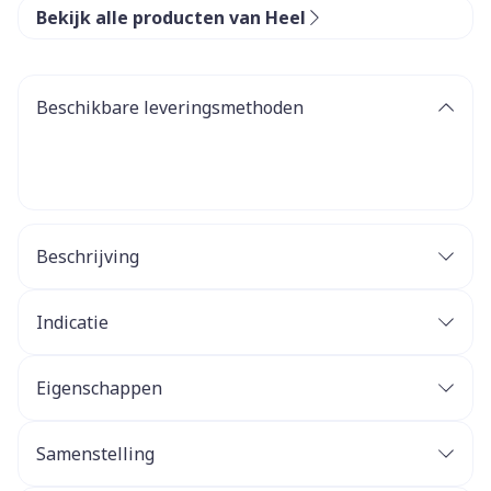
Bekijk alle producten van Heel
Beschikbare leveringsmethoden
Beschrijving
Indicatie
Eigenschappen
Doeltreffend en veilig
Ontstekingsregulerend
Samenstelling
Pijnstillend