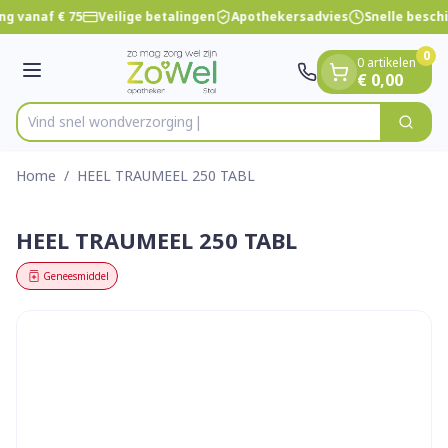
Dia 1 van 1
Ga naar de inhoud
ng vanaf € 75
Veilige betalingen
Apothekersadvies
Snelle besch
0
0 artikelen
Menu
€ 0,00
Vind snel wond
Zoek
Product, merk, categorie...
Home
/
HEEL TRAUMEEL 250 TABL
HEEL TRAUMEEL 250 TABL
Geneesmiddel