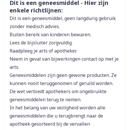
Veiligheidsinformatie
Dit is een geneesmiddel - Hier zijn
Merken
Heel
enkele richtlijnen:
Dit is een geneesmiddel, geen langdurig gebruik
Breedte
56 mm
zonder medisch advies.
Buiten bereik van kinderen bewaren.
Lengte
92 mm
Lees de bijsluiter zorgvuldig.
Raadpleeg je arts of apotheker.
Diepte
55 mm
Neem in geval van bijwerkingen contact op met je
arts.
Hoeveelheid
250
Geneesmiddelen zijn geen gewone producten. Ze
Verpakking
kunnen nooit teruggenomen of geruild worden.
De wet verbiedt apothekers om ongebruikte
Actieve
geen actieve ingrediënten
Ingrediënten
geneesmiddelen terug te nemen.
In het belang van uw veiligheid worden alle
Kamertemperatuur (15°C -
geneesmiddelen die u terugbrengt naar de
Behoud
25°C)
apotheek gesorteerd bij de vervallen