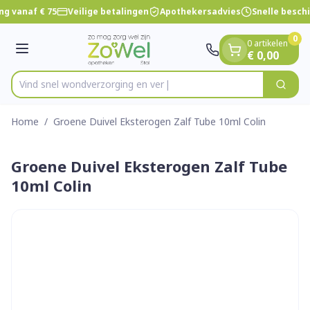
Dia 1 van 1
Ga naar de inhoud
ng vanaf € 75
Veilige betalingen
Apothekersadvies
Snelle besch
0
0 artikelen
Menu
€ 0,00
Vind snel wondverzorgin
Zoek
Product, merk, categorie...
Home
/
Groene Duivel Eksterogen Zalf Tube 10ml Colin
Groene Duivel Eksterogen Zalf Tube
10ml Colin