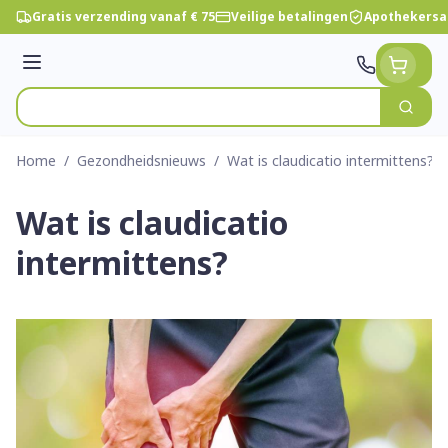
Ga naar de inhoud
Gratis verzending vanaf € 75
Veilige betalingen
Apothekersa
Menu
Zoek
Product, merk, categorie...
Home
/
Gezondheidsnieuws
/
Wat is claudicatio intermittens?
Wat is claudicatio
intermittens?