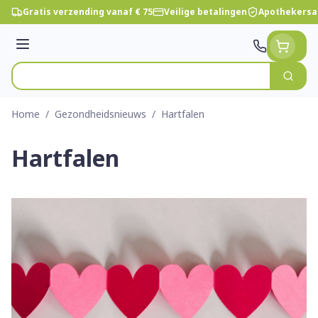
Ga naar de inhoud
Gratis verzending vanaf € 75
Veilige betalingen
Apothekersa
Menu
Zoek
Product, merk, categorie...
Home
/
Gezondheidsnieuws
/
Hartfalen
Hartfalen