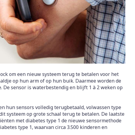
rapie
Toon meer
Diagnosetesten en
 stress
Vlooien en teken
meetapparatuur
Oren
Mond en keel
Alcoholtest
g
Oordopjes
Zuigtabletten
herapie -
Mond, muil of snavel
Bloeddrukmeter
ls
 en -druppels
Oorreiniging
Spray - oplossing
Cholesteroltest
zen
Oordruppels
Hartslagmeter
ulpmiddelen
lock om een nieuw systeem terug te betalen voor het
Toon meer
aaldje op hun arm of op hun buik. Daarmee worden de
. De sensor is waterbestendig en blijft 1 à 2 weken op
herming
Hygiëne
Ergonomie
en hun sensors volledig terugbetaald, volwassen type
nning en -
Aambeien
it systeem op grote schaal terug te betalen. De laatste
s
Bad en douche
Ademhaling en zuurstof
atiënten met diabetes type 1 de nieuwe sensormethode
iabetes type 1, waarvan circa 3.500 kinderen en
je
Badkamer