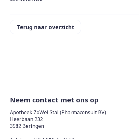
Zuurstof
Eelt
Eksteroog - li
Ademhalingss
Terug naar overzicht
Toon meer
Spieren en g
Specifiek vo
Naalden en s
Lichaamsverzo
Infecties
Spuiten
Deodorant
Oplossing voor
Gezichtsverzo
Naalden
Neem contact met ons op
Luizen
Naalden voor 
Apotheek ZoWel Stal (Pharmaconsult BV)
- pennaalden
Heerbaan 232
Diagnostica
Toon meer
3582
Beringen