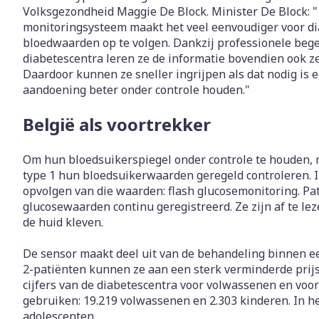
Toon meer
Toon meer
Toon meer
Volksgezondheid Maggie De Block. Minister De Block: "
monitoringsysteem maakt het veel eenvoudiger voor d
Vitaliteit 50+
Toon submenu voor Vitaliteit
bloedwaarden op te volgen. Dankzij professionele beg
Thuiszorg
Nagels en ho
diabetescentra leren ze de informatie bovendien ook ze
Mond
Huid
Plantaardige 
Natuur geneeskunde
Daardoor kunnen ze sneller ingrijpen als dat nodig is
Batterijen
Toon submenu voor Natuur g
aandoening beter onder controle houden."
Droge mond
Ontsmetten e
Toebehoren
Spijsverterin
Thuiszorg en EHBO
desinfecteren
Elektrische ta
België als voortrekker
Toon submenu voor Thuiszor
Steriel materi
Schimmels
Interdentaal - 
Dieren en insecten
Vacht, huid o
Koortsblaasjes 
Toon submenu voor Dieren en
Om hun bloedsuikerspiegel onder controle te houden,
Kunstgebit
type 1 hun bloedsuikerwaarden geregeld controleren. 
Jeuk
Geneesmiddelen
Toon meer
opvolgen van die waarden: flash glucosemonitoring. P
Toon submenu voor Geneesmi
glucosewaarden continu geregistreerd. Ze zijn af te le
de huid kleven.
Voeten en be
Aerosoltherap
De sensor maakt deel uit van de behandeling binnen e
zuurstof
Zware benen
2-patiënten kunnen ze aan een sterk verminderde prijs 
Droge voeten, 
cijfers van de diabetescentra voor volwassenen en voo
Aerosol toeste
kloven
Tabletten
gebruiken: 19.219 volwassenen en 2.303 kinderen. In he
Aerosol access
adolescenten.
Blaren
Creme, gel en 