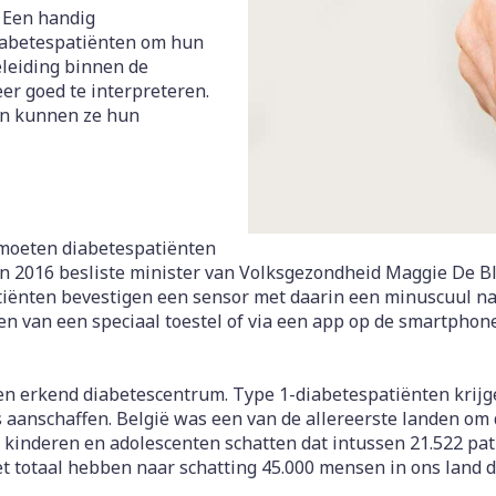
Toon meer
Toon meer
warmtethe
 Een handig
iabetespatiënten om hun
 50+ categorie
eleiding binnen de
Wondzorg
EHBO
even
Spieren en gewrichten
Gemoed en
er goed te interpreteren.
Neus
Ogen
Ogen
Neus
olie
Homeopathie
 en kunnen ze hun
Vilt
Podologie
eneeskunde categorie
n
Spray
Ooginfecties
Oogspoelin
Tabletten
Handschoenen
Cold - Hot t
g
Oren
Ogen
ndenborstels
Anti allergische en anti
Oogdruppe
warm/koud
Neussprays
g en EHBO categorie
aal
Wondhelend
inflammatoire middelen
flos
Creme - gel
Verbanddo
Brandwonden
f pluimen
Accessoires
- antiviraal
Ontzwellende middelen
 insecten categorie
 moeten diabetespatiënten
Droge ogen
Medische h
Toon meer
In 2016 besliste minister van Volksgezondheid Maggie De B
Glaucoom
Toon meer
atiënten bevestigen een sensor met daarin een minuscuul n
ddelen categorie
Toon meer
zen van een speciaal toestel of via een app op de smartphone
nen
ie en
Nagels
Diabetes
Zonnebesc
Stoma
en erkend diabetescentrum. Type 1-diabetespatiënten krijg
Hart- en bloedvaten
Bloedverdu
aanschaffen. België was een van de allereerste landen om d
eelt en
Nagellak
Bloedglucosemeter
Aftersun
Stomazakje
stolling
r kinderen en adolescenten schatten dat intussen 21.522 p
llen
t totaal hebben naar schatting 45.000 mensen in ons land d
Kalk- en schimmelnagels
Teststrips en naalden
Lippen
Stomaplaat
oires
spray