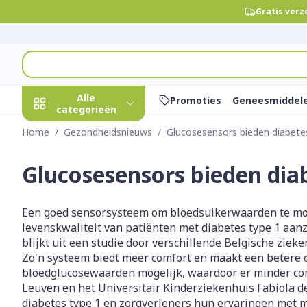
Ga naar de inhoud
Gratis verz
Product, merk, categorie...
Alle
Promoties
Geneesmiddel
categorieën
Home
/
Gezondheidsnieuws
/
Glucosesensors bieden diabete
Promoties
Glucosesensors bieden dia
Schoonheid,
Haar en Hoof
Afslanken
Zwangerscha
Geheugen
Aromatherap
Lenzen en bri
Insecten
Maag darm st
verzorging en
hygiëne
Kammen - ont
Maaltijdverva
Zwangerschaps
Verstuiver
Lensproducte
Verzorging in
Maagzuur
Toon submenu voor Schoonhei
Een goed sensorsysteem om bloedsuikerwaarden te mo
Seksualiteit
Beschadigd ha
Eetlustremme
Borstvoeding
Essentiële oli
Brillen
Anti insecten
Lever, galblaas
levenskwaliteit van patiënten met diabetes type 1 aanz
Dieet, voeding en
hoofdirritatie
pancreas
blijkt uit een studie door verschillende Belgische ziek
Platte buik
Lichaamsverzo
Complex - com
Teken tang of 
vitamines
Toon submenu voor Dieet, vo
Zo'n systeem biedt meer comfort en maakt een betere 
Styling - spray
Braken
Vetverbrander
Vitamines en
Zware benen
bloedglucosewaarden mogelijk, waardoor er minder com
Zwangerschap en
Verzorging
supplementen
Laxeermiddel
Leuven en het Universitair Kinderziekenhuis Fabiola 
Toon meer
kinderen
diabetes type 1 en zorgverleners hun ervaringen met m
Oligo-elemen
Honden
Toon submenu voor Zwangers