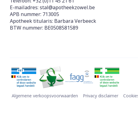
Telefoon:
+32 (0)11 45 21 61
E-mailadres:
stal@
apotheekzowel.be
Diergeneesmi
Gezichtsverz
APB nummer:
713005
Apotheek titularis:
Barbara Verbeeck
Pillendozen e
Pigmentstoorn
BTW nummer:
BE0508581589
accessoires
Gevoelige huid
geïrriteerde h
Gemengde hui
Doffe huid
Toon meer
Algemene verkoopsvoorwaarden
Privacy disclaimer
Cookie
Snurken