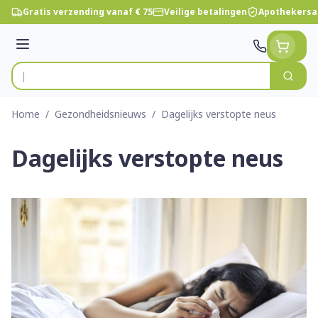
Ga naar de inhoud
Gratis verzending vanaf € 75
Veilige betalingen
Apothekersa
Menu
Zoek
Product, merk, categorie...
Home
/
Gezondheidsnieuws
/
Dagelijks verstopte neus
Dagelijks verstopte neus