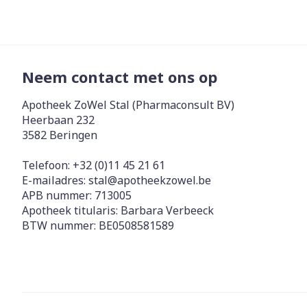
Diergeneesmi
Gezichtsverz
Pillendozen e
Pigmentstoorn
accessoires
Neem contact met ons op
Gevoelige huid
geïrriteerde h
Apotheek ZoWel Stal (Pharmaconsult BV)
Gemengde hui
Heerbaan 232
3582
Beringen
Doffe huid
Toon meer
Telefoon:
+32 (0)11 45 21 61
E-mailadres:
stal@
apotheekzowel.be
APB nummer:
713005
Apotheek titularis:
Barbara Verbeeck
Snurken
BTW nummer:
BE0508581589