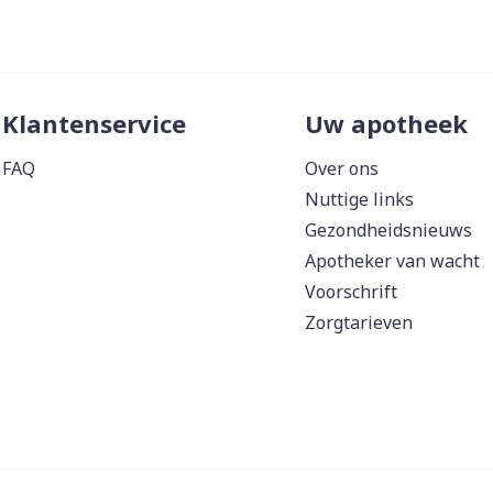
ddelen
Haar
orging
Supplementen
Insectenw
middelen
n
Mondmaskers
issen
Klantenservice
Uw apotheek
 -
uid
FAQ
Over ons
d
Nuttige links
Gezondheidsnieuws
Apotheker van wacht
Voorschrift
Zorgtarieven
Zelfbruiner
Scheren