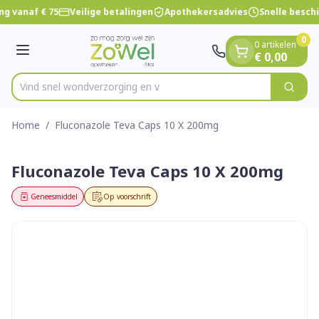
Dia 1 van 1
Ga naar de inhoud
ng vanaf € 75
Veilige betalingen
Apothekersadvies
Snelle besch
0
0 artikelen
Menu
€ 0,00
Vind snel wondverzo
Zoek
Product, merk, categorie...
Home
/
Fluconazole Teva Caps 10 X 200mg
Fluconazole Teva Caps 10 X 200mg
Geneesmiddel
Op voorschrift