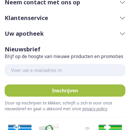
systemische symptomen (DRESS), zijn gemeld bij
Neem contact met ons op
terugkeert
behandeling met fluconazol. Stop met het
innemen van Fluconazole Teva en roep
Klantenservice
onmiddellijk medische hulp in als u een van de
Uw apotheek
klachten opmerkt die verband houden met deze
ernstige huidreacties die in rubriek 4 staan
Nieuwsbrief
beschreven. Neem contact op met uw arts als de
Blijf op de hoogte van nieuwe producten en promoties
schimmelinfectie niet beter wordt, omdat mogelijk
een andere behandeling tegen schimmels nodig is.
E-mail adres
Inschrijven
Door op inschrijven te klikken, schrijft u zich in voor onze
nieuwsbrief en gaat u akkoord met onze
privacy policy
.