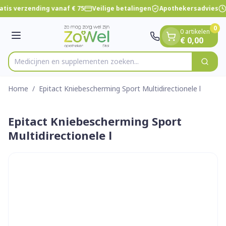
Dia 1 van 1
Ga naar de inhoud
tis verzending vanaf € 75
Veilige betalingen
Apothekersadvies
0
0 artikelen
Menu
€ 0,00
Medicijnen en supplementen zoeken...
Zoek
Product, merk, categorie...
Home
/
Epitact Kniebescherming Sport Multidirectionele l
Epitact Kniebescherming Sport
Multidirectionele l