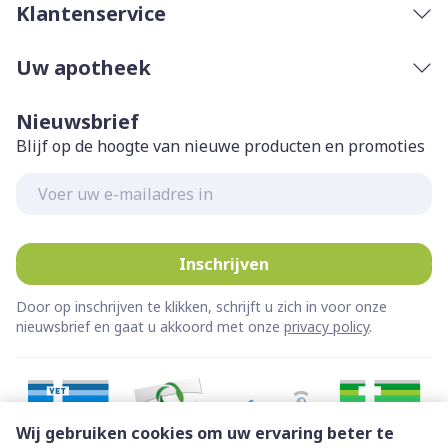
Klantenservice
de knie (knieholte). De flinterdunne
kniebeschermer kan onder alle soorten kledij
Uw apotheek
worden gedragen.
ONDERHOUD: Wasbaar in de wasmachine op 30°C.
Nieuwsbrief
VOORZORGSMAATREGELEN: Niet gebruiken bij
Blijf op de hoogte van nieuwe producten en promoties
artritis, ernstige spataders, flebitis of oedeem
(lymfatisch/veneus) in de benen en/of de dijbenen
E-mail adres
om te vermijden dat de bloedcirculatie wordt
belemmerd.
Inschrijven
Door op inschrijven te klikken, schrijft u zich in voor onze
nieuwsbrief en gaat u akkoord met onze
privacy policy
.
Wij gebruiken cookies om uw ervaring beter te