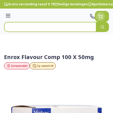
Ga naar de inhoud
Gratis verzending vanaf € 75
Veilige betalingen
Apothekersa
Menu
Zoek
Product, merk, categorie...
Enrox Flavour Comp 100 X 50mg
Geneesmiddel
Op voorschrift