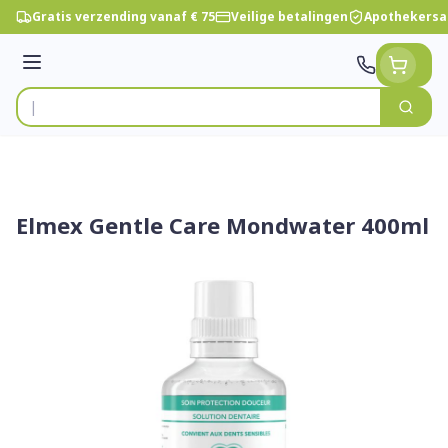
Ga naar de inhoud
Gratis verzending vanaf € 75
Veilige betalingen
Apothekersa
Menu
Zoek
Product, merk, categorie...
Elmex Gentle Care Mondwater 400ml