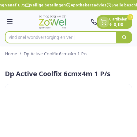
Dia 1 van 1
Ga naar de inhoud
ng vanaf € 75
Veilige betalingen
Apothekersadvies
Snelle besch
0
0 artikelen
Menu
€ 0,00
Vind snel wondverzorgin
Zoek
Product, merk, categorie...
Home
/
Dp Active Coolfix 6cmx4m 1 P/s
Dp Active Coolfix 6cmx4m 1 P/s