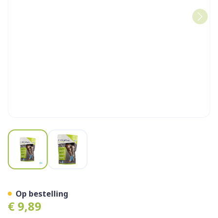
View larger image
View larger image
Dp Active Coolfix 6cmx4m 1
Op bestelling
€ 9,89