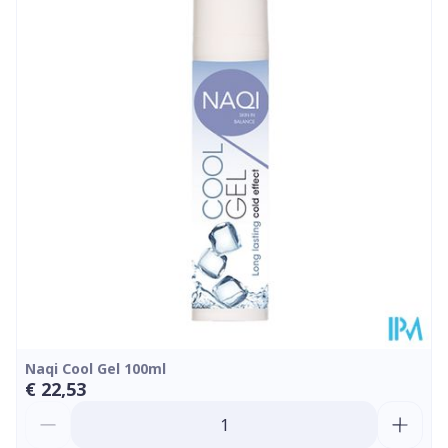
Diepte
140 mm
Hoeveelheid
1 p/s
Verpakking
Kamertemperatuur (15°C -
Behoud
25°C)
Naqi Cool Gel 100ml
€ 22,53
Aantal