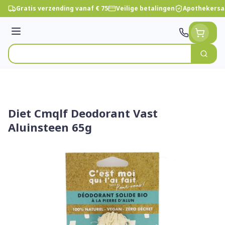
Ga naar de inhoud
Gratis verzending vanaf € 75
Veilige betalingen
Apothekersa
Menu
Zoek
Product, merk, categorie...
Diet Cmqlf Deodorant Vast
Aluinsteen 65g