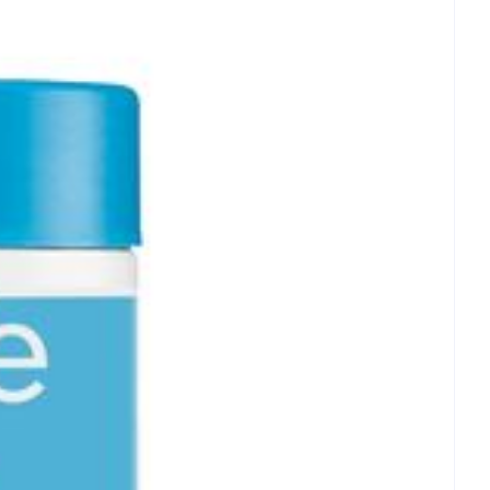
et
geneesmiddelen
- 25°C)
erende
Parfums en
geurproducten
CBD