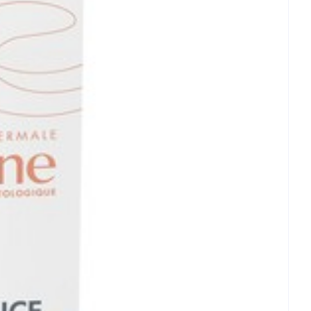
et
geneesmiddelen
- 25°C)
erende
Parfums en
geurproducten
CBD