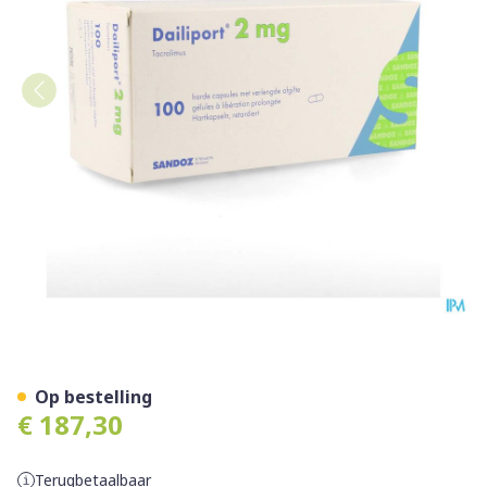
Dailiport 2,0mg Verlengde A
Op bestelling
€ 187,30
Terugbetaalbaar