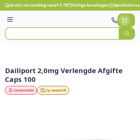
Ga naar de inhoud
Gratis verzending vanaf € 75
Veilige betalingen
Apothekersa
Menu
Zoek
Product, merk, categorie...
Dailiport 2,0mg Verlengde Afgifte
Caps 100
Geneesmiddel
Op voorschrift