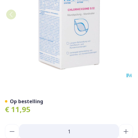
Curasept Ads/dna212 Monds
Op bestelling
€ 11,95
Aantal