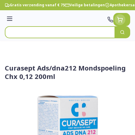
Ga naar de inhoud
Gratis verzending vanaf € 75
Veilige betalingen
Apothekersa
Menu
Zoek
Product, merk, categorie...
Curasept Ads/dna212 Mondspoeling
Chx 0,12 200ml