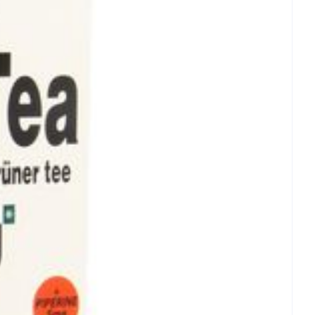
erende
Parfums en
geurproducten
CBD