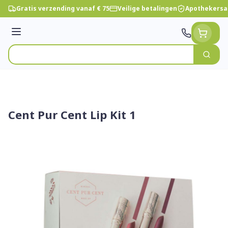
Ga naar de inhoud
Gratis verzending vanaf € 75
Veilige betalingen
Apothekersa
Menu
Zoek
Product, merk, categorie...
Cent Pur Cent Lip Kit 1