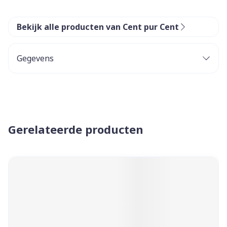
Bekijk alle producten van Cent pur Cent
Gegevens
Gerelateerde producten
Navigeren door de elementen van de carrousel is mogelijk 
Druk om carrousel over te slaan
Druk op om naar carrouselnavigatie te gaan