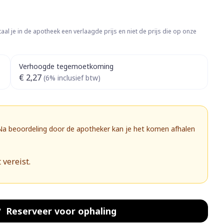
Botten, spieren en
ten
Toon meer
gewrichten
vogels
Fytotherapie
Wondzorg
rapie
Toon meer
aal je in de apotheek een verlaagde prijs en niet de prijs die op onze
Diagnosetesten en
 stress
Vlooien en teken
meetapparatuur
Oren
Mond en keel
Verhoogde tegemoetkoming
€ 2,27
(6% inclusief btw)
Alcoholtest
g
Oordopjes
Zuigtabletten
herapie -
Mond, muil of snavel
Bloeddrukmeter
ls
 en -druppels
Oorreiniging
Spray - oplossing
Cholesteroltest
zen
Oordruppels
 Na beoordeling door de apotheker kan je het komen afhalen
Hartslagmeter
ulpmiddelen
Toon meer
 vereist.
herming
Hygiëne
Ergonomie
nning en -
Aambeien
Reserveer
voor ophaling
s
Bad en douche
Ademhaling en zuurstof