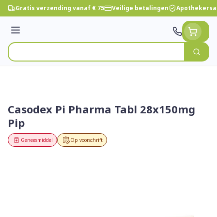
Ga naar de inhoud
Gratis verzending vanaf € 75
Veilige betalingen
Apothekersa
Menu
Zoek
Product, merk, categorie...
Casodex Pi Pharma Tabl 28x150mg
Pip
Geneesmiddel
Op voorschrift