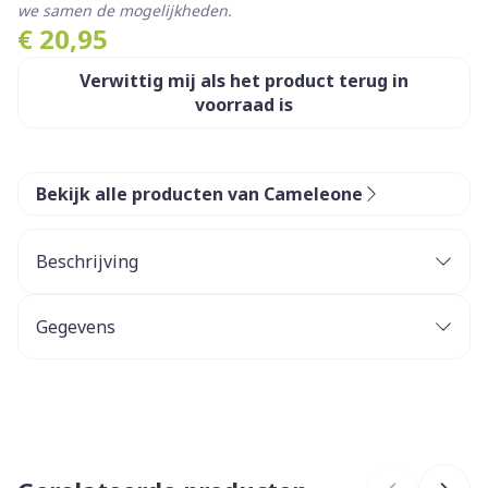
we samen de mogelijkheden.
€ 20,95
Verwittig mij als het product terug in
voorraad is
Bekijk alle producten van Cameleone
Beschrijving
Cameleone is een beschermend comforttextiel
voor boven immobilisaties en medische verbanden
Gegevens
zoals: halskragen, gipsverbanden, spalken,
ortheses, externe fixatiesystemen,
CNK
2417905
gaasverbanden, brandwondcompressen.
Wordt ook gebruikt om de huid te beschermen of
Organisaties
Covarmed
te verfraaien: onlangs getatoeëerde huid,
slangenhuid, ...
Uiterst zachte en aangename stof, makkelijk om