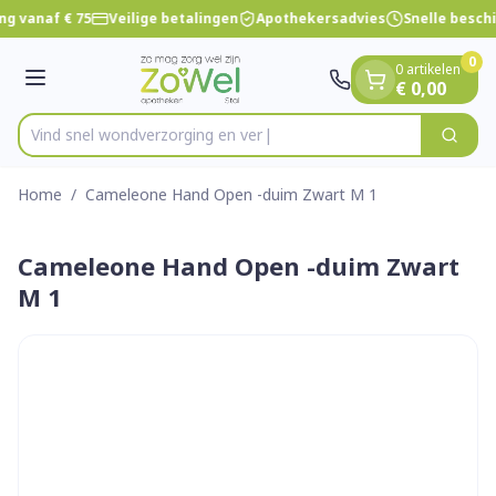
Dia 1 van 1
Ga naar de inhoud
ng vanaf € 75
Veilige betalingen
Apothekersadvies
Snelle besch
0
0 artikelen
Menu
€ 0,00
Vind snel wondverzorgin
Zoek
Product, merk, categorie...
Home
/
Cameleone Hand Open -duim Zwart M 1
Cameleone Hand Open -duim Zwart
M 1