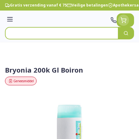
Ga naar de inhoud
Gratis verzending vanaf € 75
Veilige betalingen
Apothekersa
Menu
Zoek
Product, merk, categorie...
Bryonia 200k Gl Boiron
Geneesmiddel