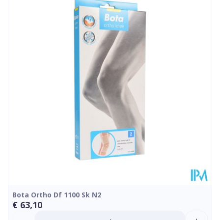
Lengte
174 mm
Diepte
22 mm
Hoeveelheid
Stuk
Verpakking
Kamertemperatuur (15°C -
Behoud
25°C)
Bota Ortho Df 1100 Sk N2
€ 63,10
Aantal