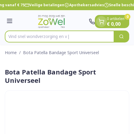
Dia 1 van 1
Ga naar de inhoud
ng vanaf € 75
Veilige betalingen
Apothekersadvies
Snelle besch
0
0 artikelen
Menu
€ 0,00
Vind snel wondverzor
Zoek
Product, merk, categorie...
Home
/
Bota Patella Bandage Sport Universeel
Bota Patella Bandage Sport
Universeel