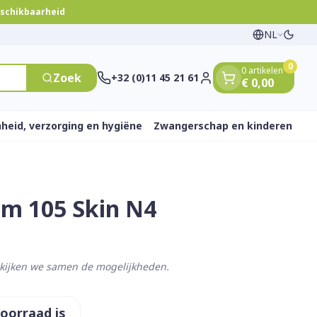
eschikbaarheid
NL
Overs
Talen
0
0 artikelen
Zoek
+32 (0)11 45 21 61
€ 0,00
Klant menu
heid, verzorging en hygiëne
Zwangerschap en kinderen
m 105 Skin N4
 en
e
nten
rts
Handen
Voedingstherapie &
Zicht
Gemmotherapie
Incontinentie
Paarden
Mineralen, vitaminen
ten
welzijn
en tonica
eren
Handverzorging
Onderleggers
Ogen
Mineralen
 gewrichten
Steunkousen
en
apslingerie
Handhygiëne
Luierbroekje
ekijken we samen de mogelijkheden.
en - detox
Neus
Vitaminen
 en hygiëne
Manicure & pedicure
Inlegverband
n
Keel
en
Incontinentieslips
voorraad is