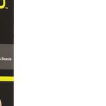
et
geneesmiddelen
erende
Parfums en
geurproducten
CBD