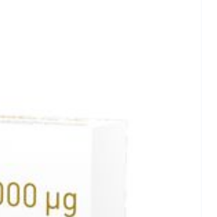
et
geneesmiddelen
erende
Parfums en
geurproducten
Sojavrij, Suikervrij, Zonder bewaarmiddelen, Zonder
- 25°C)
CBD